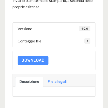
inviarlo tramite mail o stamparlo, a seconda delle
proprie esitenze.
Versione
1.0.0
Conteggio file
1
DOWNLOAD
Descrizione
File allegati