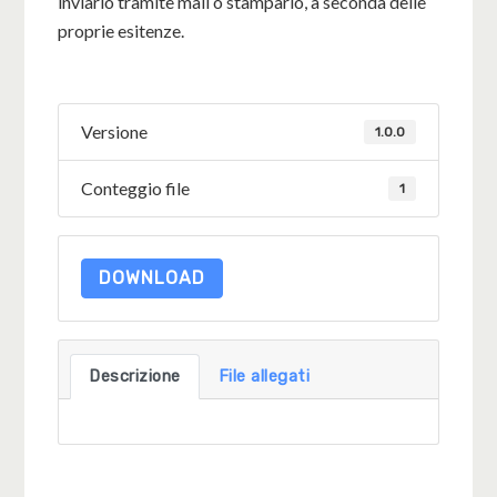
inviarlo tramite mail o stamparlo, a seconda delle
proprie esitenze.
Versione
1.0.0
Conteggio file
1
DOWNLOAD
Descrizione
File allegati