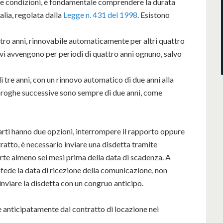
ove condizioni, è fondamentale comprendere la durata
talia, regolata dalla
Legge n. 431 del 1998
. Esistono
attro anni, rinnovabile automaticamente per altri quattro
vi avvengono per periodi di quattro anni ognuno, salvo
di tre anni, con un rinnovo automatico di due anni alla
oroghe successive sono sempre di due anni, come
parti hanno due opzioni, interrompere il rapporto oppure
tratto, è necessario inviare una disdetta tramite
rte almeno sei mesi prima della data di scadenza. A
fede la data di ricezione della comunicazione, non
 inviare la disdetta con un congruo anticipo.
re anticipatamente dal contratto di locazione nei