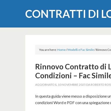
CONTRATTI DI 
You are here:
Home
/
Modelli e Fac Simile
/
Rinnovo Con
Rinnovo Contratto di 
Condizioni – Fac Simi
AGGIORNATO IL
10 NOVEMBRE 2025
DA
ROBERTO ROS
In questa guida viene messo a disposizione un
condizioni Word e PDF con una spiegazione de