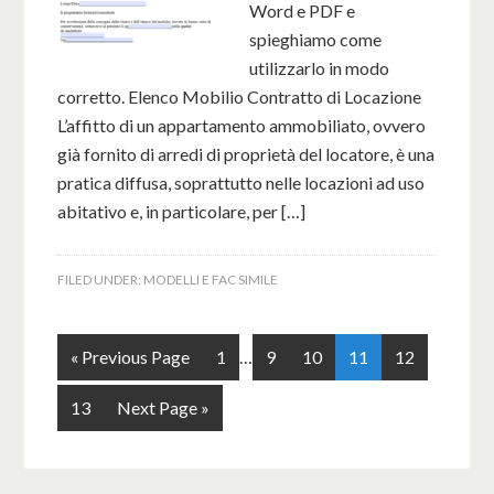
Word e PDF e
spieghiamo come
utilizzarlo in modo
corretto. Elenco Mobilio Contratto di Locazione
L’affitto di un appartamento ammobiliato, ovvero
già fornito di arredi di proprietà del locatore, è una
pratica diffusa, soprattutto nelle locazioni ad uso
abitativo e, in particolare, per […]
FILED UNDER:
MODELLI E FAC SIMILE
« Previous Page
1
…
9
10
11
12
13
Next Page »